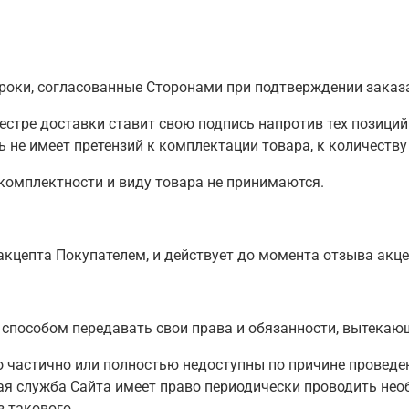
сроки, согласованные Сторонами при подтверждении заказ
еестре доставки ставит свою подпись напротив тех позици
 не имеет претензий к комплектации товара, к количеству
, комплектности и виду товара не принимаются.
 акцепта Покупателем, и действует до момента отзыва акц
м способом передавать свои права и обязанности, вытекаю
о частично или полностью недоступны по причине проведе
кая служба Сайта имеет право периодически проводить не
 такового.