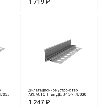
1 719 ₽
о
Дилатационное устройство
Л/055
АКВАСТОП тип ДШВ-15-УГЛ/030
1 247 ₽