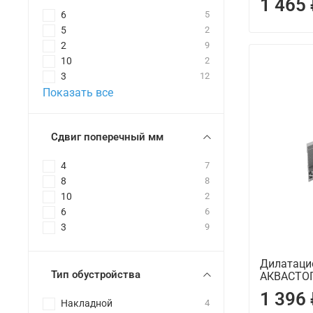
1 465
6
5
5
2
2
9
10
2
3
12
Показать все
Сдвиг поперечный мм
4
7
8
8
10
2
6
6
3
9
Дилатаци
Тип обустройства
АКВАСТОП
1 396
Накладной
4