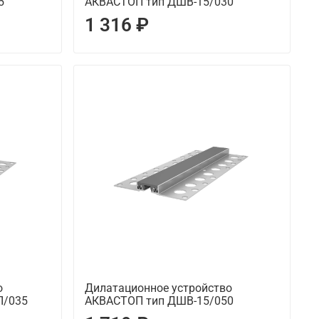
5
АКВАСТОП тип ДШВ-15/030
1 316 ₽
о
Дилатационное устройство
Л/035
АКВАСТОП тип ДШВ-15/050