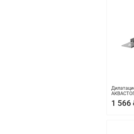
Дилатаци
АКВАСТОП
1 566