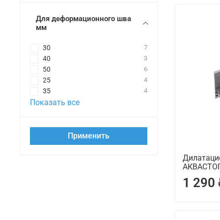
Для деформационного шва
мм
30
7
40
3
50
6
25
4
35
4
Показать все
Применить
Дилатаци
АКВАСТОП
1 290