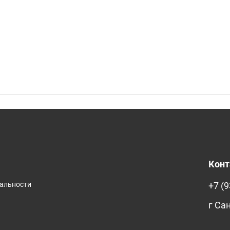
Кон
иальности
+7 (9
г Са