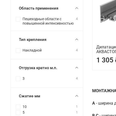
Область применения
Пешеходные области с
4
повышенной интенсивностью
Тип крепления
Дилатаци
Накладной
4
АКВАСТОП
1 305
Отгрузка кратно м.п.
3
4
МОНТАЖНА
Сжатие мм
А
- ширина 
10
1
5
1
B,C
- ширина