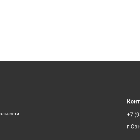
Кон
иальности
+7 (9
г Са