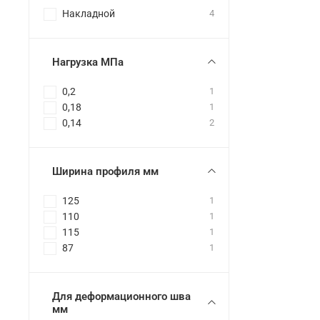
Накладной
4
Нагрузка МПа
0,2
1
0,18
1
0,14
2
Ширина профиля мм
125
1
110
1
115
1
87
1
Для деформационного шва
мм