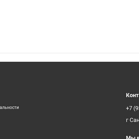
Кон
иальности
+7 (9
г Са
Мы в